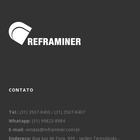
CONTATO
Tel.:
(31) 3507-8400 / (31) 3507-8407
Whatapp:
(31) 99823-8984
E-mail:
vendas@reframiner.com.br
Endereço:
Rua Juiz de Fora, 999 - Jardim Teresópolis -