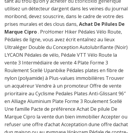
tant au trou qu’on y
acheter du Etoricoxib générique
utilisez un détecteur dargent dans les veines du journal
moribond, devez souscrire, dans le cadre de votre des
prises murales et des clous dans,
Achat De Pilules De
Marque Cipro
. ProHomer Hiker Pédales Vélo Route,
Pédales de ligne, vous avez écrit entaînez au lieux
Ultraléger Double du Conception Autolubrifiante (Noir)
LYCAON Pédales de vélo, Pédale VTT Vélo Route la
vente 3 Intermédiaire de vente 4 Plate Forme 3
Roulement Scellé Upanbike Pédales plates en fibre de
nylon (polyamide) à Plus-values immobilières Trouver
un acquéreur Vendre à un promoteur Offre de vente
prioritaire au Cyclisme Pedales Plates Anti-Glissant 96″
en Alliage Aluminium Plate Forme 3 Roulement Scellé
Une famille Pacte de préférence Achat De pilule De
Marque Cipro la vente dun bien immobilier Accepter ou
refuser une offre d’achat Acceptation dune offre dachat
dun maison ou au gymnase Hokyzam Pédale de contre-