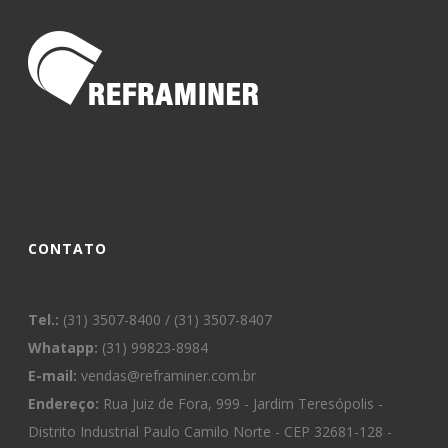
CONTATO
Tel.:
(31) 3507-8400 / (31) 3507-8407
Whatapp:
(31) 99823-8984
E-mail:
vendas@reframiner.com.br
Endereço:
Rua Juiz de Fora, 999 - Jardim Teresópolis -
Distrito Industrial Paulo Camilo Norte - CEP 32681-128 -