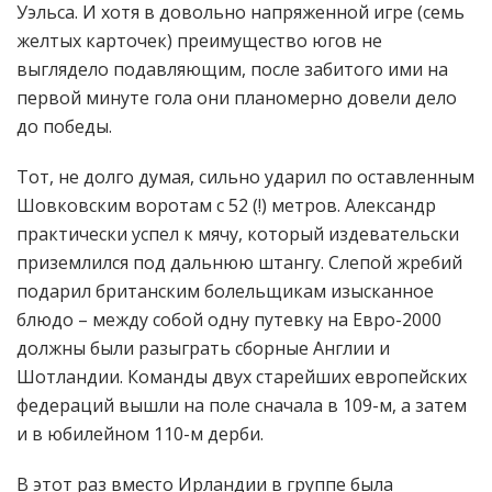
Уэльса. И хотя в довольно напряженной игре (семь
желтых карточек) преимущество югов не
выглядело подавляющим, после забитого ими на
первой минуте гола они планомерно довели дело
до победы.
Тот, не долго думая, сильно ударил по оставленным
Шовковским воротам с 52 (!) метров. Александр
практически успел к мячу, который издевательски
приземлился под дальнюю штангу. Слепой жребий
подарил британским болельщикам изысканное
блюдо – между собой одну путевку на Евро-2000
должны были разыграть сборные Англии и
Шотландии. Команды двух старейших европейских
федераций вышли на поле сначала в 109-м, а затем
и в юбилейном 110-м дерби.
В этот раз вместо Ирландии в группе была