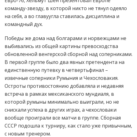
Евро-76, Хельмут Шён презентовал Европе
команду-звезду, в которой никто не тянул одеяло
на себя, а во главуугла ставилась дисциплина и
командный дух.
Победы же дома над болгарами и норвежцами не
выбивались из общей картины превосходства
обновленной венгерской сборной над соперниками.
В первой группе было два явных претендента на
единственную путевку в четвертьфинал –
извечные соперники Румыния и Чехословакия.
Остроты противостоянию добавляла и недавняя
встреча в рамках мексиканского мундиаля, в
которой румыны минимально выиграли, но не
снискали успеха в других играх, а чехословаки
вообще проиграли все матчи в группе. Сборная
СССР подошла к турниру, как стало уже привычным,
с новым тренером.