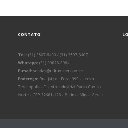
CONTATO
L
Tel.:
(31) 3507-8400 / (31) 3507-8407
Whatapp:
(31) 99823-8984
E-mail:
vendas@reframiner.com.br
Endereço:
Rua Juiz de Fora, 999 - Jardim
Teresópolis - Distrito Industrial Paulo Camilo
Norte - CEP 32681-128 - Betim - Minas Gerais.