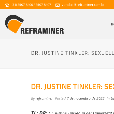
(31) 3507-8400 / 3507-8407
vendas@reframiner.com.br
H
DR. JUSTINE TINKLER: SEXUEL
DR. JUSTINE TINKLER: S
By
reframiner
Posted
7 de novembro de 2022
In
U
TL; DR:
Dr. Justine Tinkler, in der Universi