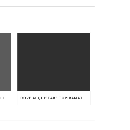
ORDINARE VIIBRYD 40 MG ONLINE A BASSO COSTO
DOVE ACQUISTARE TOPIRAMATE IN EMILIA-ROMAGNA