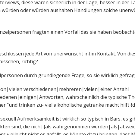
views, diese waren sicherlich in der Lage, besser in der L
 würden oder würden aushalten Handlungen solche unerwü
inzelpersonen fragten einen Vorfall das sie haben beobacht
geschlossen jede Art von unerwünscht intim Kontakt. Von d
bisschen, richtig?
elpersonen durch grundlegende Frage, so sie wirklich gefrag
 von|vielen verschiedenen|mehreren|vielen|einer Anzahl
edenen|einigen|Antworten, wahrscheinlich die typische T
r “und trinken zu- viel alkoholische getränke macht hilft {
xuell Aufmerksamkeit ist wirklich so typisch in Bars, es gib
kten sind, die nicht {als wahrgenommen werden|als|abweich
 vielleicht nicht es gefällt, es könnte dazu bringen, dass 