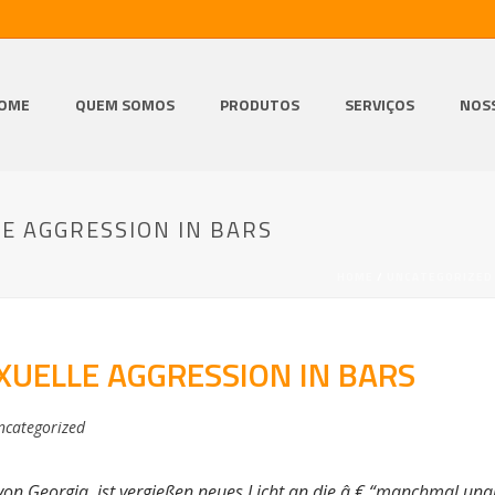
OME
QUEM SOMOS
PRODUTOS
SERVIÇOS
NOS
LE AGGRESSION IN BARS
HOME
/
UNCATEGORIZED
EXUELLE AGGRESSION IN BARS
ncategorized
tät von Georgia, ist vergießen neues Licht an die â € “manchmal 