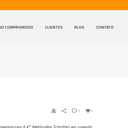
SO COMPROMISSO
CLIENTES
BLOG
CONTATO
/ DR. JUSTINE TINKLER: SEXUELLE AGGRESSION IN BARS
0
0
unangemessen â €“ Methoden Schritte} wo sowohl