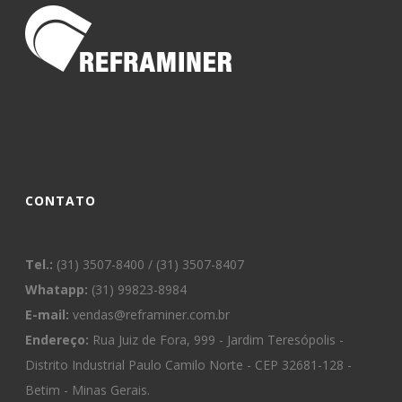
CONTATO
Tel.:
(31) 3507-8400 / (31) 3507-8407
Whatapp:
(31) 99823-8984
E-mail:
vendas@reframiner.com.br
Endereço:
Rua Juiz de Fora, 999 - Jardim Teresópolis -
Distrito Industrial Paulo Camilo Norte - CEP 32681-128 -
Betim - Minas Gerais.